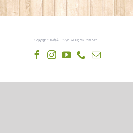
Copyright : 理容室10Style. All Rights Reserved.
Facebook
Instagram
YouTube
Phone
電
子
メ
ー
ル