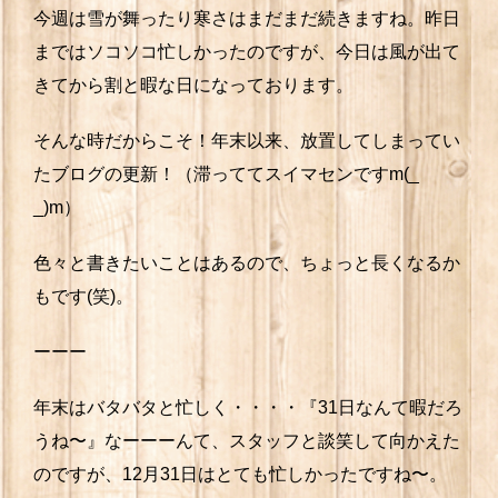
今週は雪が舞ったり寒さはまだまだ続きますね。昨日
まではソコソコ忙しかったのですが、今日は風が出て
きてから割と暇な日になっております。
そんな時だからこそ！年末以来、放置してしまってい
たブログの更新！（滞っててスイマセンですm(_
_)m）
色々と書きたいことはあるので、ちょっと長くなるか
もです(笑)。
ーーー
年末はバタバタと忙しく・・・・『31日なんて暇だろ
うね〜』なーーーんて、スタッフと談笑して向かえた
のですが、12月31日はとても忙しかったですね〜。