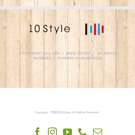
© COPYRIGHT 2012-
2026 | 理容室
10STYLE
| ALL RIGHTS
RESERVED | POWERED BY
WORDPRESS
Copyright : 理容室10Style. All Rights Reserved.
Facebook
Instagram
YouTube
Phone
電