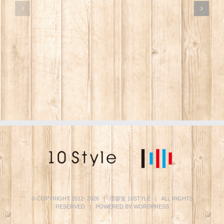
© COPYRIGHT 2012-
2026 | 理容室
10STYLE
| ALL RIGHTS
RESERVED | POWERED BY
WORDPRESS