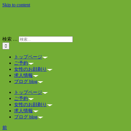
Skip to content
検索 …
トップページ
ご予約
女性のお顔剃り
求人情報
ブログ blog
トップページ
ご予約
女性のお顔剃り
求人情報
ブログ blog
前