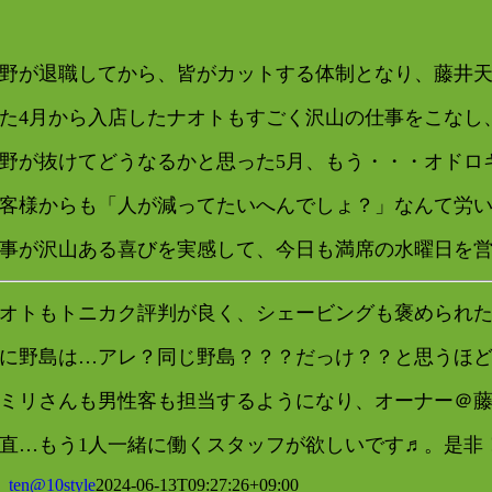
野が退職してから、皆がカットする体制となり、藤井
た4月から入店したナオトもすごく沢山の仕事をこなし
野が抜けてどうなるかと思った5月、もう・・・オドロ
客様からも「人が減ってたいへんでしょ？」なんて労
事が沢山ある喜びを実感して、今日も満席の水曜日を
オトもトニカク評判が良く、シェービングも褒められ
に野島は…アレ？同じ野島？？？だっけ？？と思うほ
ミリさんも男性客も担当するようになり、オーナー＠藤
直…もう1人一緒に働くスタッフが欲しいです♬。是非
ten@10style
2024-06-13T09:27:26+09:00