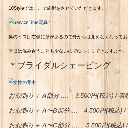
10Styleではここで施術をさせていただきます。
奥のイスは右側に壁があるので外からは見えなくなってお
平日は混み合うことも少ないのでゆっくりできますよ〜。
＊ブライダルシェービング
お顔剃り＋ A部分 …. 3,500円(税込) /
お顔剃り＋ A〜B部分 … 4,500円(税
お顔剃り＋ A〜C部分 …. 5,500円(税込