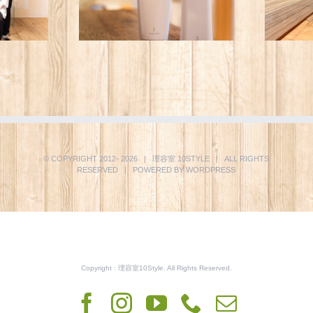
© COPYRIGHT 2012-
2026 | 理容室
10STYLE
| ALL RIGHTS
RESERVED | POWERED BY
WORDPRESS
Copyright : 理容室10Style. All Rights Reserved.
Facebook
Instagram
YouTube
Phone
電