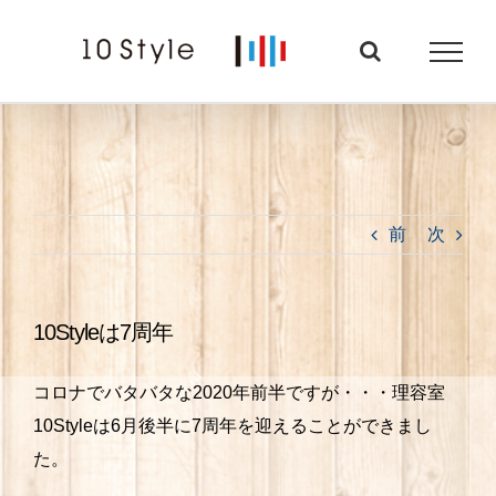
Skip
to
content
前
次
10Styleは7周年
コロナでバタバタな2020年前半ですが・・・理容室
10Styleは6月後半に7周年を迎えることができまし
た。