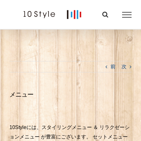
Skip
to
content
前
次
メニュー
10Styleには、スタイリングメニュー ＆ リラクゼーシ
ョンメニュー が豊富にございます。
セットメニュー