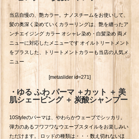
当店自慢の、艶カラー。ナノスチームをお使いして、
髪の奥深く染めていくカラーリングは、艶を纏ったア
ンチエイジング カラー
オシャレ染め・白髪染め 両メ
ニューに対応したメニューです
オイルトリートメント
をプラスした、トリートメントカラーも当店の人気メ
ニュー
[metaslider id=271]
・ゆる ふわ
パーマ ＋カット ＋ 美
肌シェービング ＋ 炭酸シャンプー
10Styleのパーマは、やわらかウェーブでシッカリ。
弾力のあるフワフワなウエーブスタイルをお楽しみい
ただけます。
ロッドの種類は・・・数え切れないほ