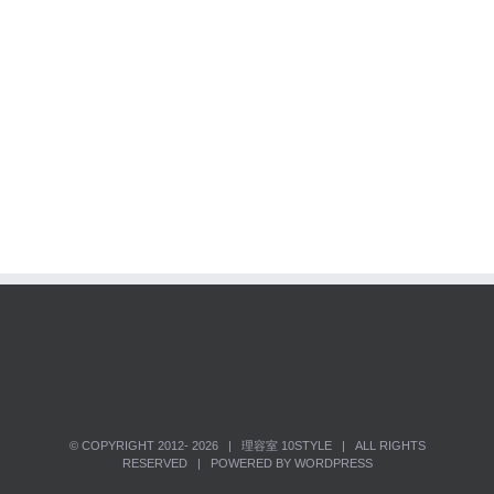
© COPYRIGHT 2012-
2026 | 理容室
10STYLE
| ALL RIGHTS
RESERVED | POWERED BY
WORDPRESS