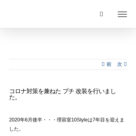
Skip
to
content
前
次
コロナ対策を兼ねた プチ 改装を行いまし
た。
2020年6月後半・・・理容室10Styleは7年目を迎えま
した。