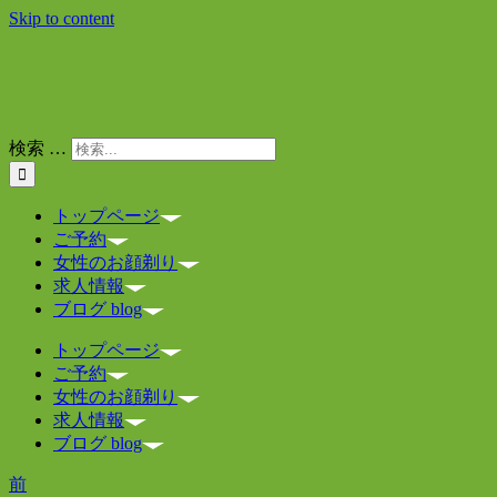
Skip to content
検索 …
トップページ
ご予約
女性のお顔剃り
求人情報
ブログ blog
トップページ
ご予約
女性のお顔剃り
求人情報
ブログ blog
前