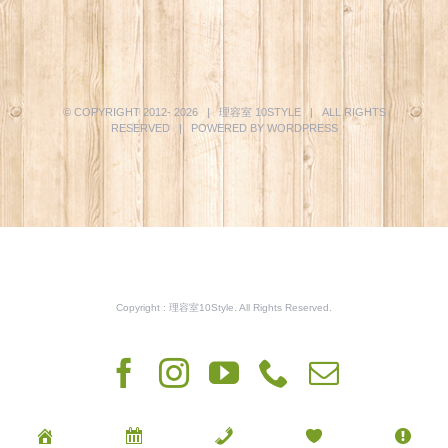
© COPYRIGHT 2012-
2026 | 理容室
10STYLE
| ALL RIGHTS
RESERVED | POWERED BY
WORDPRESS
Copyright : 理容室10Style. All Rights Reserved.
Facebook
Instagram
YouTube
Phone
電
子
メ