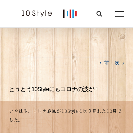
Skip
to
content
前
次
とうとう10Styleにもコロナの波が！
いやはや、コロナ旋風が10Styleに吹き荒れた10月で
した。