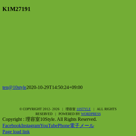
K1M27191
ten@10style
2020-10-29T14:50:24+09:00
© COPYRIGHT 2012-
2026 | 理容室
10STYLE
| ALL RIGHTS
RESERVED | POWERED BY
WORDPRESS
Copyright : 理容室10Style. All Rights Reserved.
Facebook
Instagram
YouTube
Phone
電子メール
Page load link