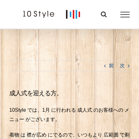
Skip
to
content
前
次
成人式を迎える方。
10Style では、1月 に行われる 成人式 のお客様への メ
ニュー がございます。
着物 は 襟が広め にでるので、いつもより 広範囲 で剃