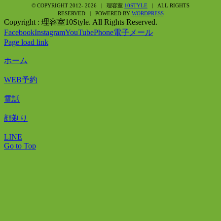
© COPYRIGHT 2012-
2026 | 理容室
10STYLE
| ALL RIGHTS
RESERVED | POWERED BY
WORDPRESS
Copyright : 理容室10Style. All Rights Reserved.
Facebook
Instagram
YouTube
Phone
電子メール
Page load link
ホーム
WEB予約
電話
顔剃り
LINE
Go to Top