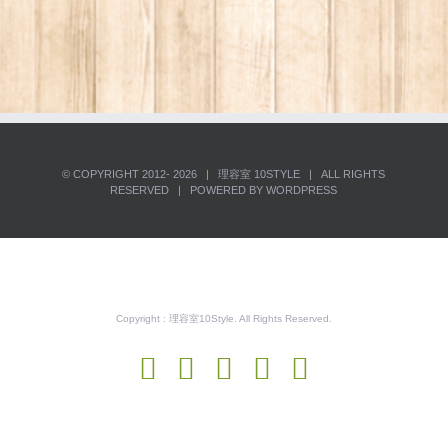
© COPYRIGHT 2012-
2026 | 理容室
10STYLE
| ALL RIGHTS
RESERVED | POWERED BY
WORDPRESS
Copyright : 理容室10Style. All Rights Reserved.
Facebook
Instagram
YouTube
Phone
電
子
メ