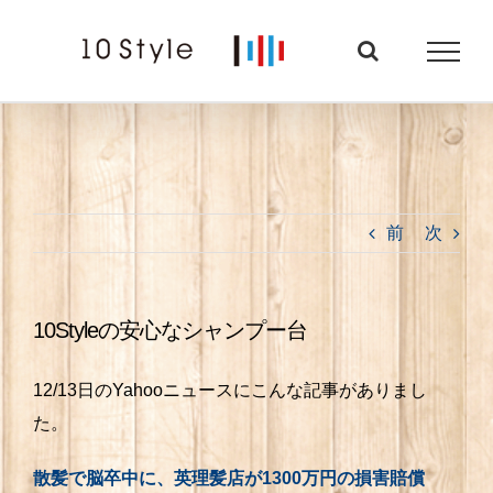
Skip
to
content
前
次
10Styleの安心なシャンプー台
12/13日のYahooニュースにこんな記事がありまし
た。
散髪で脳卒中に、英理髪店が
1300
万円の損害賠償