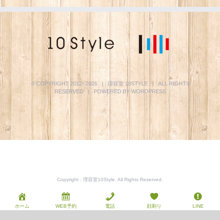
© COPYRIGHT 2012-
2026 | 理容室
10STYLE
| ALL RIGHTS
RESERVED | POWERED BY
WORDPRESS
Copyright : 理容室10Style. All Rights Reserved.
ホーム
WEB予約
電話
顔剃り
LINE
Facebook
Instagram
YouTube
Phone
電