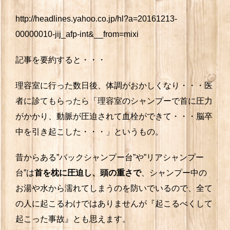
http://headlines.yahoo.co.jp/hl?a=20161213-
00000010-jij_afp-int&__from=mixi
記事を要約すると・・・
理容室に行った数日後、体調がおかしくなり・・・医
者に診てもらったら「理容室のシャンプーで首に圧力
がかかり、動脈が圧迫されて血栓ができて・・・脳卒
中を引き起こした・・・」というもの。
昔からある”バックシャンプー台”や”リアシャンプー
台”は
首を枕に圧迫し、頭の重さで
、シャンプー中の
お湯や水から濡れてしまうのを防いでいるので、全て
の人に起こるわけではありませんが『起こるべくして
起こった事故』とも思えます。