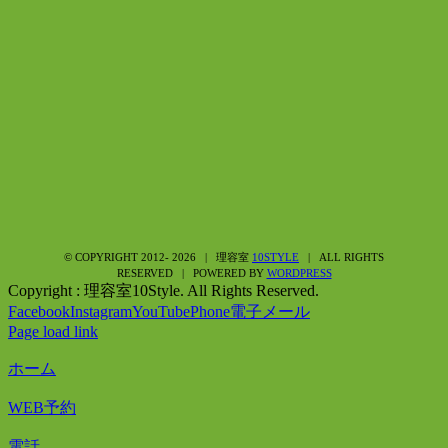
© COPYRIGHT 2012-
2026 | 理容室
10STYLE
| ALL RIGHTS
RESERVED | POWERED BY
WORDPRESS
Copyright : 理容室10Style. All Rights Reserved.
Facebook
Instagram
YouTube
Phone
電子メール
Page load link
ホーム
WEB予約
電話