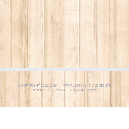
© COPYRIGHT 2012-
2026 | 理容室
10STYLE
| ALL RIGHTS
RESERVED | POWERED BY
WORDPRESS