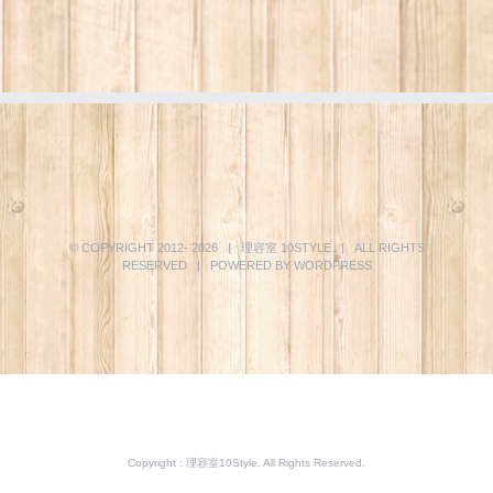
© COPYRIGHT 2012-
2026 | 理容室
10STYLE
| ALL RIGHTS
RESERVED | POWERED BY
WORDPRESS
Copyright : 理容室10Style. All Rights Reserved.