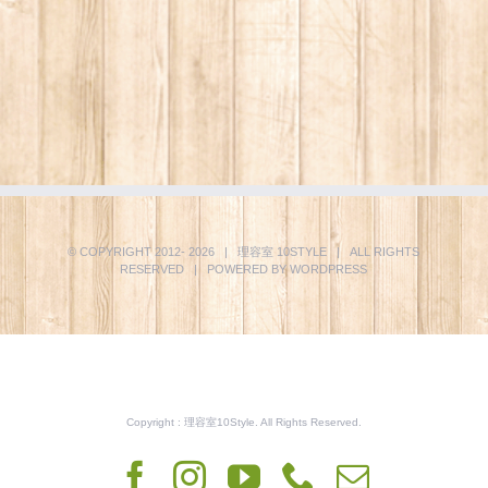
© COPYRIGHT 2012-
2026 | 理容室
10STYLE
| ALL RIGHTS
RESERVED | POWERED BY
WORDPRESS
Copyright : 理容室10Style. All Rights Reserved.
Facebook
Instagram
YouTube
Phone
電