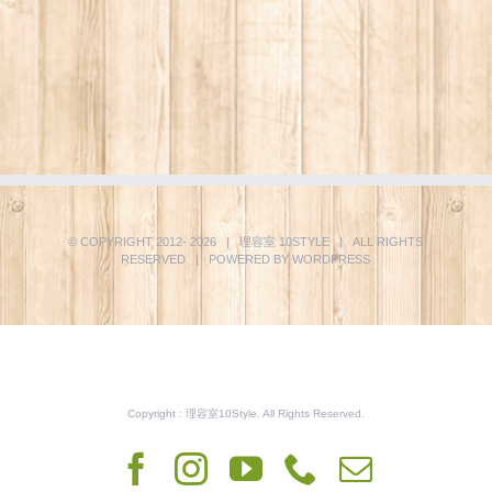
© COPYRIGHT 2012-
2026 | 理容室
10STYLE
| ALL RIGHTS
RESERVED | POWERED BY
WORDPRESS
Copyright : 理容室10Style. All Rights Reserved.
Facebook
Instagram
YouTube
Phone
電