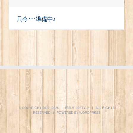
只今･･･準備中♪
© COPYRIGHT 2012-
2026 | 理容室
10STYLE
| ALL RIGHTS
RESERVED | POWERED BY
WORDPRESS