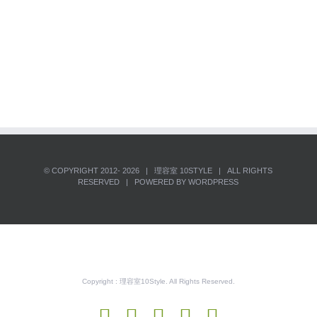
© COPYRIGHT 2012-
2026 | 理容室
10STYLE
| ALL RIGHTS
RESERVED | POWERED BY
WORDPRESS
Copyright : 理容室10Style. All Rights Reserved.
Facebook
Instagram
YouTube
Phone
電