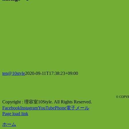
ten@10style
2020-09-11T17:38:23+09:00
© COPYR
Copyright : 理容室10Style. All Rights Reserved.
Facebook
Instagram
YouTube
Phone
電子メール
Page load link
ホーム