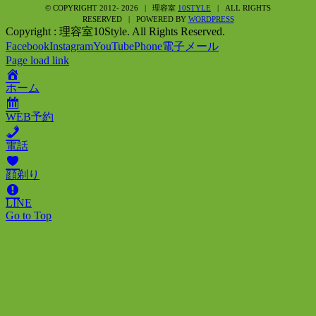
© COPYRIGHT 2012-
2026 | 理容室
10STYLE
| ALL RIGHTS
RESERVED | POWERED BY
WORDPRESS
Copyright : 理容室10Style. All Rights Reserved.
Facebook
Instagram
YouTube
Phone
電子メール
Page load link
ホーム
WEB予約
電話
顔剃り
LINE
Go to Top