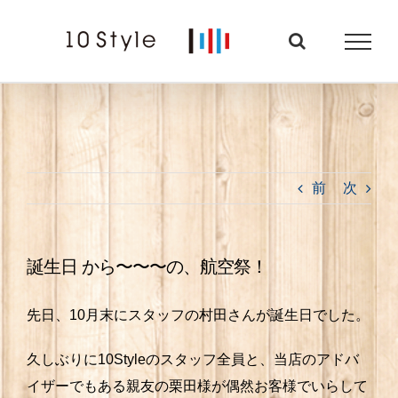
Skip
to
content
前
次
誕生日 から〜〜〜の、航空祭！
先日、10月末にスタッフの村田さんが誕生日でした。
久しぶりに10Styleのスタッフ全員と、当店のアドバ
イザーでもある親友の栗田様が偶然お客様でいらして