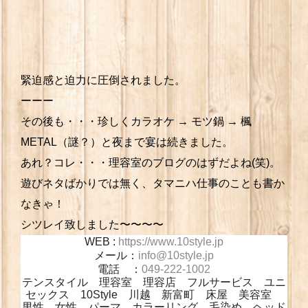
緊迫感と迫力に圧倒されました。
ーーー
その後も・・・珍しくカラオケ → モツ鍋 → 楓
METAL（謎？）と夜まで宴は続きました。
あれ？コレ・・・理容室のブログのはずだよね(笑)。
遊びネタばかりでは無く、タマニハ仕事のことも書か
なきゃ！
シツレイ致しました〜〜〜〜
WEB :
https://www.10style.jp
メール：
info@10style.jp
電話 ：
049-222-1002
テンスタイル 理容室 理容店 フルサービス ユニ
セックス 10Style 川越 新富町 床屋 美容室
男性 女性 パーマ カラーリング 毛染め ヘッド