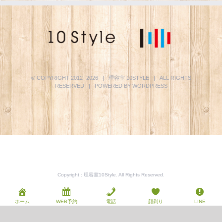
© COPYRIGHT 2012-
2026 | 理容室
10STYLE
| ALL RIGHTS
RESERVED | POWERED BY
WORDPRESS
Copyright : 理容室10Style. All Rights Reserved.
ホーム
WEB予約
電話
顔剃り
LINE
Facebook
Instagram
YouTube
Phone
電
子