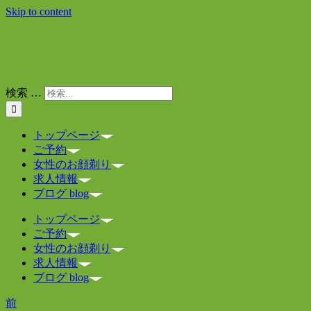
Skip to content
検索 …
トップページ
ご予約
女性のお顔剃り
求人情報
ブログ blog
トップページ
ご予約
女性のお顔剃り
求人情報
ブログ blog
前