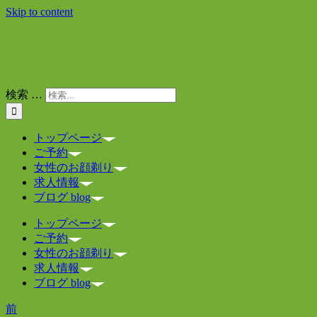
Skip to content
検索 …
トップページ
ご予約
女性のお顔剃り
求人情報
ブログ blog
トップページ
ご予約
女性のお顔剃り
求人情報
ブログ blog
前