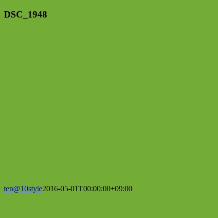
DSC_1948
ten@10style
2016-05-01T00:00:00+09:00