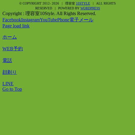
© COPYRIGHT 2012-
2026 | 理容室
10STYLE
| ALL RIGHTS
RESERVED | POWERED BY
WORDPRESS
Copyright : 理容室10Style. All Rights Reserved.
Facebook
Instagram
YouTube
Phone
電子メール
Page load link
ホーム
WEB予約
電話
顔剃り
LINE
Go to Top