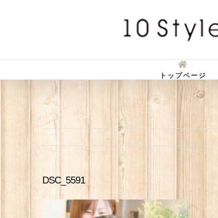
Skip
to
content
トップページ
DSC_5591