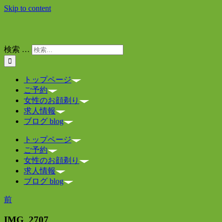
Skip to content
検索 …
トップページ
ご予約
女性のお顔剃り
求人情報
ブログ blog
トップページ
ご予約
女性のお顔剃り
求人情報
ブログ blog
前
IMG_2707